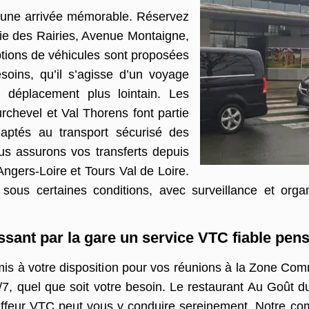
 une arrivée mémorable. Réservez
ie des Rairies, Avenue Montaigne,
options de véhicules sont proposées
oins, qu’il s’agisse d’un voyage
n déplacement plus lointain. Les
rchevel et Val Thorens font partie
daptés au transport sécurisé des
s assurons vos transferts depuis
ngers-Loire et Tours Val de Loire.
us certaines conditions, avec surveillance et organi
ssant par la gare un service VTC fiable pe
is à votre disposition pour vos réunions à la Zone Comm
/7, quel que soit votre besoin. Le restaurant Au Goût d
ffeur VTC peut vous y conduire sereinement. Notre com