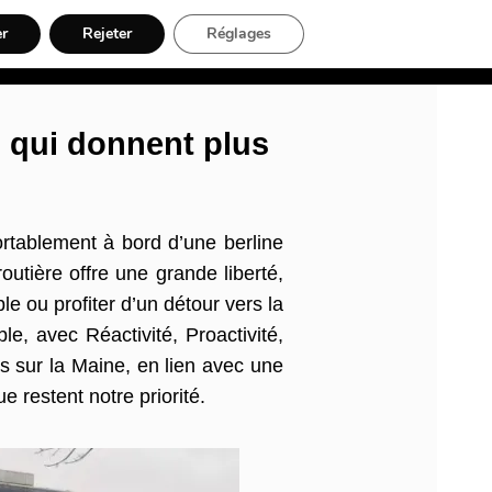
er
Rejeter
Réglages
nt, Artisans & Électriciens
Déménageur
Divers
Inscription
s qui donnent plus
rtablement à bord d’une berline
utière offre une grande liberté,
e ou profiter d’un détour vers la
, avec Réactivité, Proactivité,
rs sur la Maine, en lien avec une
e restent notre priorité.