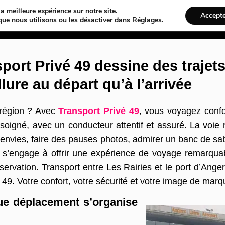
a meilleure expérience sur notre site.
Accept
Web
Taxi
VTC
Ambulance
Locations De Voitures
Bâtime
que nous utilisons ou les désactiver dans
Réglages
.
port Privé 49 dessine des trajet
llure au départ qu’à l’arrivée
 région ? Avec
Transport Privé 49
, vous voyagez confo
oigné, avec un conducteur attentif et assuré. La voie ro
envies, faire des pauses photos, admirer un banc de sabl
s’engage à offrir une expérience de voyage remarquable
servation. Transport entre Les Rairies et le port d’Ange
49. Votre confort, votre sécurité et votre image de marqu
ue déplacement s’organise