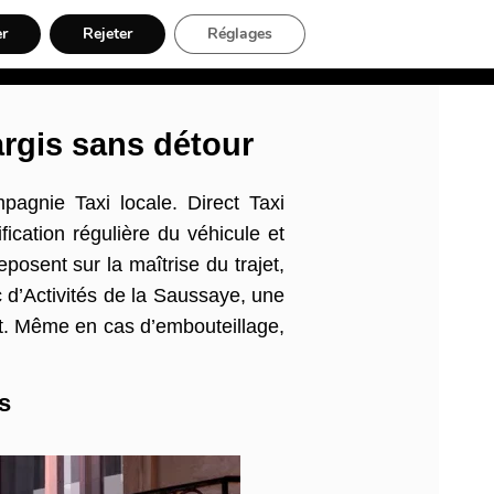
er
Rejeter
Réglages
nt, Artisans & Électriciens
Déménageur
Divers
Inscription
argis sans détour
pagnie Taxi locale. Direct Taxi
fication régulière du véhicule et
osent sur la maîtrise du trajet,
 d’Activités de la Saussaye, une
t. Même en cas d’embouteillage,
is