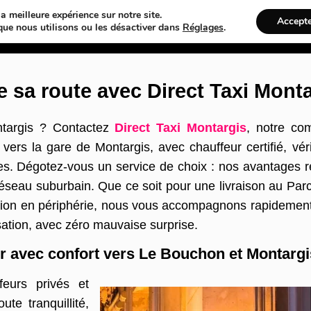
a meilleure expérience sur notre site.
Accept
Web
Taxi
VTC
Ambulance
Locations De Voitures
Bâtime
que nous utilisons ou les désactiver dans
Réglages
.
e sa route avec Direct Taxi Mont
targis ? Contactez
Direct Taxi Montargis
, notre com
vers la gare de Montargis, avec chauffeur certifié, véri
es. Dégotez-vous un service de choix : nos avantages rep
réseau suburbain. Que ce soit pour une livraison au Parc
ition en périphérie, nous vous accompagnons rapidemen
isation, avec zéro mauvaise surprise.
r avec confort vers Le Bouchon et Montarg
eurs privés et
e tranquillité,