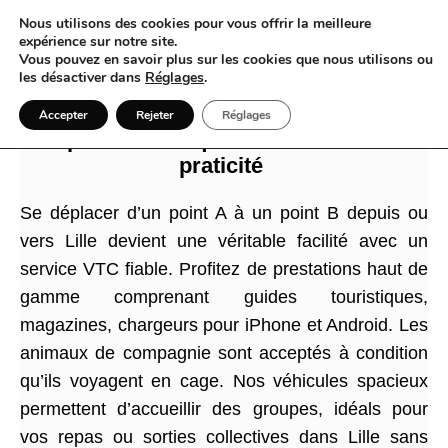
Nous utilisons des cookies pour vous offrir la meilleure
expérience sur notre site.
Vous pouvez en savoir plus sur les cookies que nous utilisons ou
les désactiver dans
Réglages
.
Choisir un VTC à Lille c’est adopter une
Accepter
Rejeter
Réglages
expérience unique alliant confort et
praticité
Se déplacer d’un point A à un point B depuis ou
vers Lille devient une véritable facilité avec un
service VTC fiable. Profitez de prestations haut de
gamme comprenant guides touristiques,
magazines, chargeurs pour iPhone et Android. Les
animaux de compagnie sont acceptés à condition
qu’ils voyagent en cage. Nos véhicules spacieux
permettent d’accueillir des groupes, idéals pour
vos repas ou sorties collectives dans Lille sans