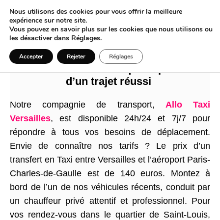
Nous utilisons des cookies pour vous offrir la meilleure
expérience sur notre site.
Vous pouvez en savoir plus sur les cookies que nous utilisons ou
les désactiver dans
Réglages
.
Même pour aller à Maule un Taxi à
Accepter
Rejeter
Réglages
Versailles c’est mieux que la promesse
d’un trajet réussi
Notre compagnie de transport,
Allo Taxi
Versailles
, est disponible 24h/24 et 7j/7 pour
répondre à tous vos besoins de déplacement.
Envie de connaître nos tarifs ? Le prix d’un
transfert en Taxi entre Versailles et l’aéroport Paris-
Charles-de-Gaulle est de 140 euros. Montez à
bord de l’un de nos véhicules récents, conduit par
un chauffeur privé attentif et professionnel. Pour
vos rendez-vous dans le quartier de Saint-Louis,