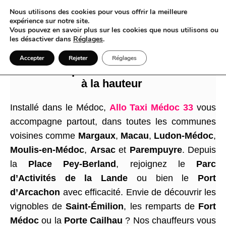
Nous utilisons des cookies pour vous offrir la meilleure
expérience sur notre site.
Vous pouvez en savoir plus sur les cookies que nous utilisons ou
les désactiver dans
Réglages
.
Quand chaque détour dans le Médoc
Accepter
Rejeter
Réglages
devient un plaisir avec un service Taxi
à la hauteur
Installé dans le Médoc,
Allo Taxi Médoc 33
vous
accompagne partout, dans toutes les communes
voisines comme
Margaux
,
Macau
,
Ludon-Médoc
,
Moulis-en-Médoc
,
Arsac
et
Parempuyre
. Depuis
la
Place Pey-Berland
, rejoignez le
Parc
d’Activités de la Lande
ou bien le
Port
d’Arcachon
avec efficacité. Envie de découvrir les
vignobles de
Saint-Émilion
, les remparts de
Fort
Médoc
ou la
Porte Cailhau
? Nos chauffeurs vous