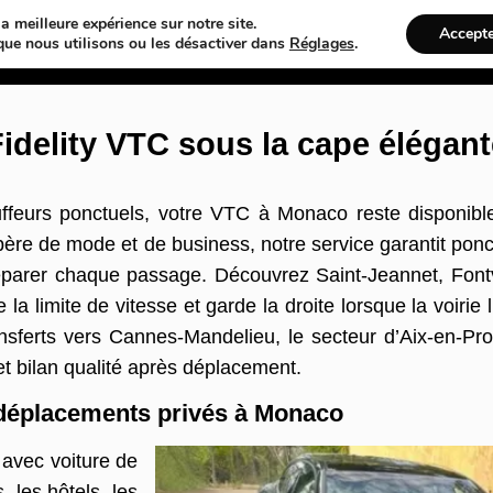
a meilleure expérience sur notre site.
Accept
Web
Taxi
VTC
Ambulance
Locations De Voitures
Bâtime
que nous utilisons ou les désactiver dans
Réglages
.
delity VTC sous la cape élégan
uffeurs ponctuels, votre VTC à Monaco reste disponib
ère de mode et de business, notre service garantit ponc
éparer chaque passage. Découvrez Saint-Jeannet, Fontvi
e la limite de vitesse et garde la droite lorsque la voir
nsferts vers Cannes-Mandelieu, le secteur d’Aix-en-P
et bilan qualité après déplacement.
 déplacements privés à Monaco
avec voiture de
, les hôtels, les