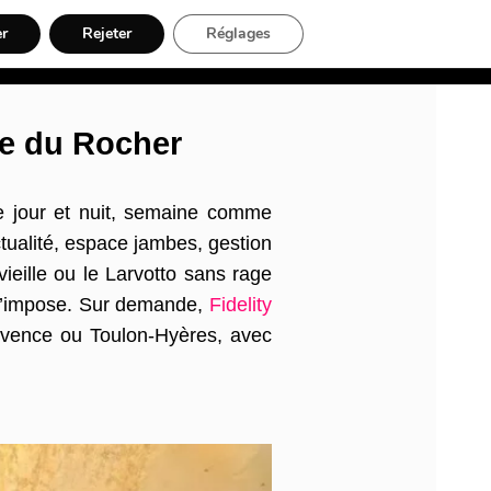
er
Rejeter
Réglages
nt, Artisans & Électriciens
Déménageur
Divers
Inscription
te du Rocher
le jour et nuit, semaine comme
tualité, espace jambes, gestion
eille ou le Larvotto sans rage
ie l’impose. Sur demande,
Fidelity
rovence ou Toulon-Hyères, avec