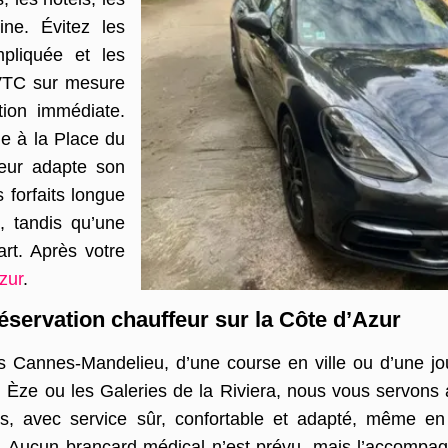
ine. Évitez les
mpliquée et les
s VTC sur mesure
ation immédiate.
le à la Place du
feur adapte son
 forfaits longue
, tandis qu’une
rt. Après votre
zur
.
réservation chauffeur sur la Côte d’Azur
s Cannes-Mandelieu, d’une course en ville ou d’une jo
, Èze ou les Galeries de la Riviera, nous vous servons 
us, avec service sûr, confortable et adapté, même en
. Aucun brancard médical n’est prévu, mais l’accompagn